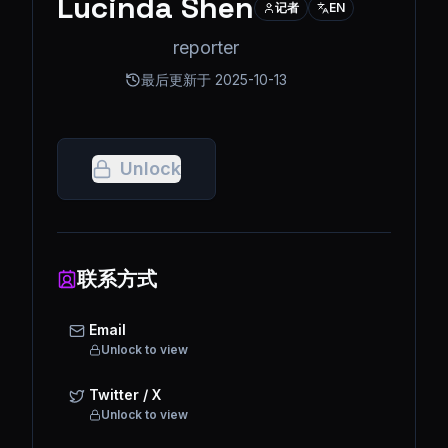
Lucinda Shen
记者
EN
reporter
最后更新于
2025-10-13
Unlock
联系方式
Email
Unlock to view
Twitter / X
Unlock to view