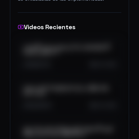
Videos Recientes
اگر هولدرهستی باید این ویدیو رو ببینی 🔔 ترامپ
حرفشو برگردوند !!!
299
61
39
Oct 13, 2025
هفته طوفانی برای تمام هولدرها ! 🔥 همه دوباره
فرصت دارن
821
108
45
Oct 13, 2025
فوری 🚨 موجودی کیف پول های تراست ولت صفر
شد 🔔 راهکار برای حل این مشکل