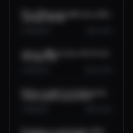
🔻بزرگترین ریزش و لیکویید تاریخ کریپتو 🔻 الان باید
چکار کنیم ؟ هولدرها ببینن
1.6K
132
37
Oct 11, 2025
ترامپ کل مارکت رو قرمز کرد !!🔴 این ویدیو فوق
العاده ضروریه برات
2.2K
111
57
Oct 10, 2025
ریپل همین الان تأیید کرد که اتفاق داره می‌افته 💥
دارندگان ریپل بهتره حواسشون جمع باشه
1.6K
91
55
Oct 10, 2025
فرانکلین تمپلتون زنگ خطر رو به صدا درآورد 🚨