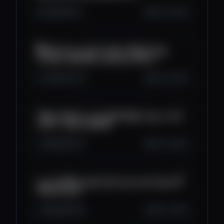
817
65
39
Oct 12, 2025
ریپل داره آماده میشه تا سیل رو راه بندازه 🟢
دارندگان ریپل بهتره حواسشون جمع باشه
1.4K
107
33
Oct 12, 2025
همه در مورد سقوط ایکس آر پی و ارزهای دیجیتال
اشتباه می‌کنن – تام لی🔥
1.6K
102
42
Oct 12, 2025
اگر ریپل داری و ضرر کردی اینو ببین !🔔 مهم ترین
تحلیل این هفته
1.8K
125
39
Oct 11, 2025