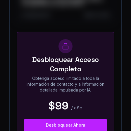
دارندگان ایکس آر پی لطفاً گوش کنید
1.4K
130
40
Oct 10, 2025
Desbloquear Acceso
Completo
Obtenga acceso ilimitado a toda la
información de contacto y a información
detallada impulsada por IA.
$99
/
año
Desbloquear Ahora