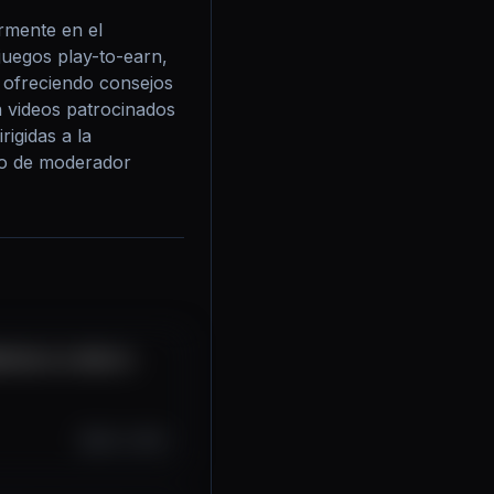
mente en el 
uegos play-to-earn, 
 ofreciendo consejos 
 videos patrocinados 
gidas a la 
o de moderador 
ntes e a vida no
Oct 1, 2025