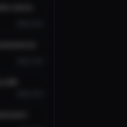
ido o node Joá -
Sep 27, 2025
cê precisará usar
Sep 17, 2025
o na PDB
Sep 13, 2025
irros parte 2