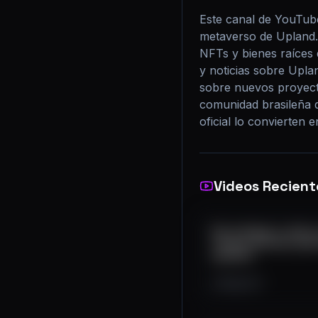
Este canal de YouTube
metaverso de Upland. 
NFTs y bienes raíces d
y noticias sobre Upla
sobre nuevos proyecto
comunidad brasileña 
oficial lo convierten 
Videos Recient
Vai começar a vida n
Totens, Árvores, pla
sparklet
169
11
1