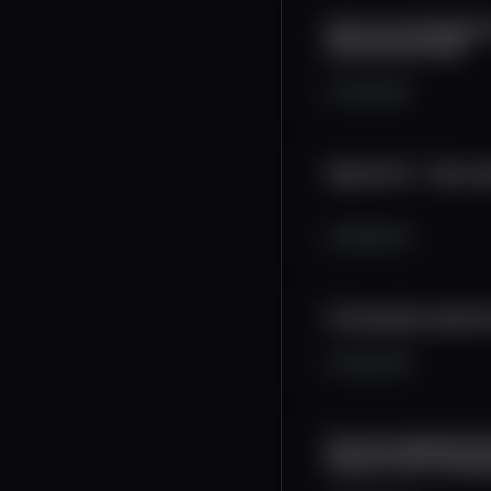
Uma nova ferrament
Construction Hub
171
39
5
Upland 2.0 - Tudo s
269
51
4
Informações importa
143
32
5
Um novo método de f
mesmo entrar de gr