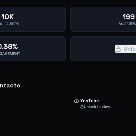
10K
199
OLLOWERS
AVG VIE
0.39%
Unlo
GAGEMENT
ntacto
YouTube
Unlock to view