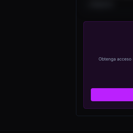
368
62
9
Obtenga acceso il