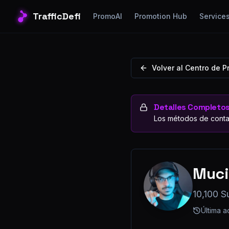
TrafficDefi
PromoAI
Promotion Hub
Service
Volver al Centro de 
Detalles Completo
Los métodos de conta
Muc
10,100 S
Última a