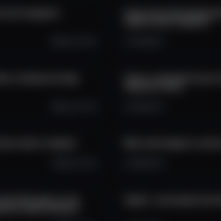
e está chegando -
Como está sendo desenvolv
Uppies estão chegando
Sep 29, 2025
170
26
2
obre a mudança do jogo
Censu, a ferramenta que vo
daqui pra frente
Sep 20, 2025
203
32
1
ntes sobre os Uppies!
Mais sobre Uppies e sortei
Sep 15, 2025
139
33
2
azer UPX, dólar ou até
Uppies - pontuações dos ba
aça em nodes famosos!