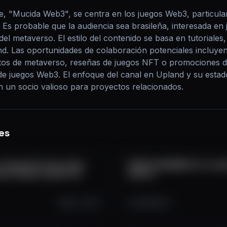
, "Mucida Web3", se centra en los juegos Web3, particular
Es probable que la audiencia sea brasileña, interesada en j
el metaverso. El estilo del contenido se basa en tutoriales,
nd. Las oportunidades de colaboración potenciales incluyen
s de metaverso, reseñas de juegos NFT o promociones diri
de juegos Web3. El enfoque del canal en Upland y su estad
en un socio valioso para proyectos relacionados.
es
o Upland! Protem, Stem,
ESTÃO CHEGANDO!! Os reside
ntas, Seeds, queima de
Upland.
Oct 2, 2025
223
44
4