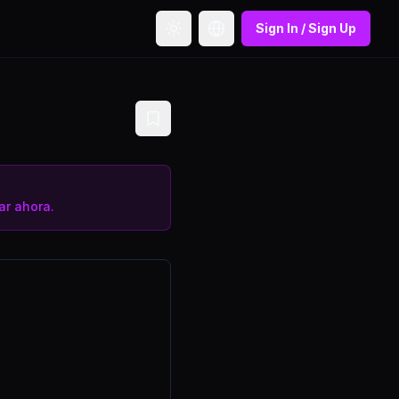
Sign In / Sign Up
Toggle theme
Toggle language
r ahora.