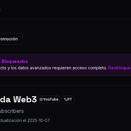
s
Promoción
s Bloqueados
cto y los datos avanzados requieren acceso completo.
Desbloquea
ida Web3
YouTube
PT
ubscribers
ctualización el
2025-10-07