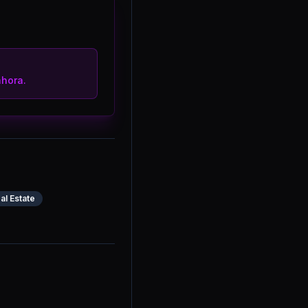
hora.
eal Estate