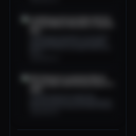
Luxembourg sets precedent with first
eurozone Bitcoin allocation in national
fund
Luxembourg has allocated 1% of its its $730
million Intergenerational Sovereign Wealth
Fund (FSIL) to Bitcoin exchange-traded funds
(ETFs).
cryptoslate.com
DDC Enterprise accelerates Bitcoin
treasury plans with third purchase in a
week
The NYSE-listed food conglomerate
purchased 100 Bitcoin in its third purchase this
week amid plans to build a $1.2 billion treasury.
cryptoslate.com