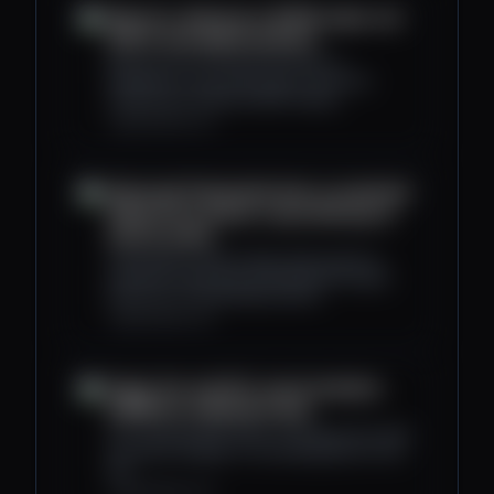
Bitcoin's whipsaw to $105k wipes out
$7B in leveraged positions
Massive sell-off causes $7 billion in
liquidations, exposing crypto's structural
weaknesses during volatile trading.
cryptoslate.com
Abnormal Polymarket bets on potential
Nobel Prize winner cause Norway to
launch probe
Polymarket's Nobel wager spike points to
potential insider leak, prompting Norwegian
probe into confidentiality breach.
cryptoslate.com
Roger Ver and DOJ reach tentative
$48M tax settlement deal
Ver could pay $48 million in tentative DOJ deal
to resolve charges of concealing Bitcoin from
IRS.
cryptoslate.com