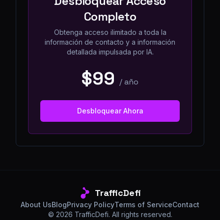
Desbloquear Acceso
Completo
Obtenga acceso ilimitado a toda la
información de contacto y a información
detallada impulsada por IA.
$99
/
año
Desbloquear Ahora
TrafficDefi
About Us
Blog
Privacy Policy
Terms of Service
Contact
©
2026
TrafficDefi. All rights reserved.