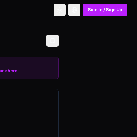
Sign In / Sign Up
Toggle theme
Toggle language
r ahora.