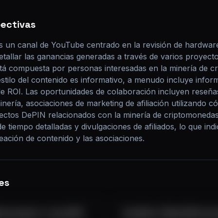
pectivas
 un canal de YouTube centrado en la revisión de hardware
tallar las ganancias generadas a través de varios proyectos
stá compuesta por personas interesadas en la minería de cr
stilo del contenido es informativo, a menudo incluye infor
de ROI. Las oportunidades de colaboración incluyen reseñas
ería, asociaciones de marketing de afiliación utilizando có
ctos DePIN relacionados con la minería de criptomonedas.
 tiempo detalladas y divulgaciones de afiliados, lo que ind
reación de contenido y las asociaciones.
es
ing Crypto in July 2025
How Much I Made Mining Cr