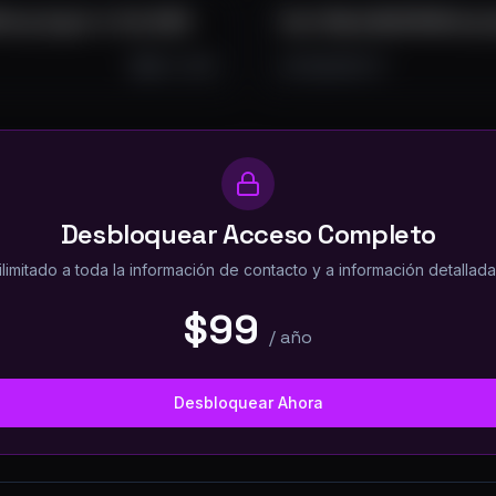
ning Crypto in Feb 2025
How I Made $2,158 Mining 
Mar 1, 2025
5.1K
282
72
Desbloquear Acceso Completo
imitado a toda la información de contacto y a información detallada
$99
/
año
Desbloquear Ahora