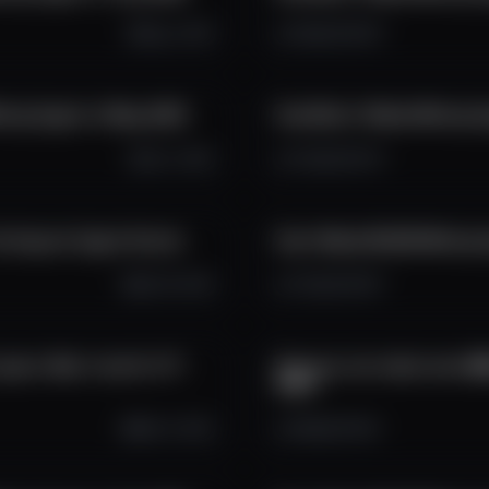
Aug 1, 2025
2.6K
133
97
ing Crypto in May 2025
How Much I Made Mining Cr
Jun 1, 2025
2.7K
124
79
e Anyone Crypto Router
How I Made $1,569 Mining 
Apr 18, 2025
2.7K
143
67
 years. Was it worth it??
How you can make more $$$
DIMO
Mar 21, 2025
2.8K
121
29