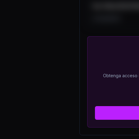
How I Made $1,472 Mi
3.1K
158
51
Obtenga acceso il