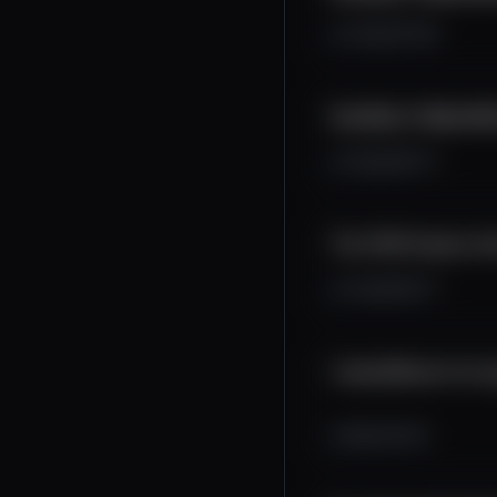
2.7K
167
82
How Much I Made Min
3.2K
195
77
The TRUTH about th
2.7K
159
77
I mined Bitcoin for 2
4K
130
29