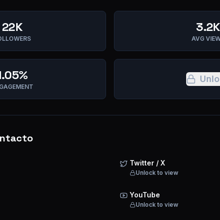
22K
3.2K
OLLOWERS
AVG VIE
1.05%
Unlo
GAGEMENT
ntacto
Twitter / X
Unlock to view
YouTube
Unlock to view