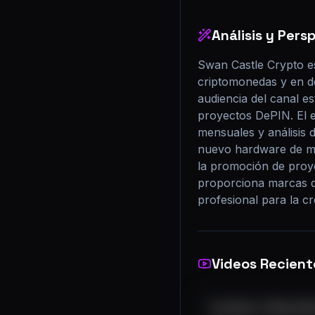
Análisis y Pers
Swan Castle Crypto es
criptomonedas y en de
audiencia del canal e
proyectos DePIN. El e
mensuales y análisis 
nuevo hardware de min
la promoción de proye
proporciona marcas de
profesional para la c
Videos Recient
How Much I Made Min