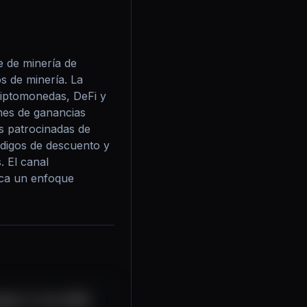
 de minería de 
 de minería. La 
iptomonedas, DeFi y 
mes de ganancias 
 patrocinadas de 
digos de descuento y 
 El canal 
ica un enfoque 
ypto in June 2025