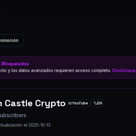
s
Promoción
s Bloqueados
cto y los datos avanzados requieren acceso completo.
Desbloquea
 Castle Crypto
YouTube
EN
ubscribers
ctualización el
2025-10-13