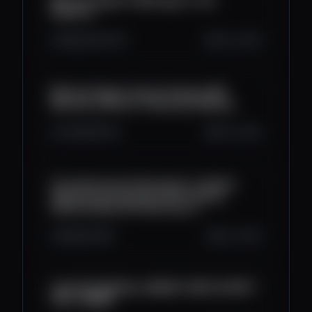
Michael Saylor's Message to the
Skeptics
59K
2.5K
304
Oct 2, 2025
Michael Saylor: Every Company Will
Become a Bitcoin Treasury Company
6.3K
155
46
Oct 2, 2025
From Grassroots Revolution to Global
Adoption w/ Paystand CEO Jeremy
Almond | Bitcoin Politics Ep. 9
863
41
88
Oct 1, 2025
LIVE: BITCOIN BULL MARKET WATCH PARTY
FEAT. GEMINI