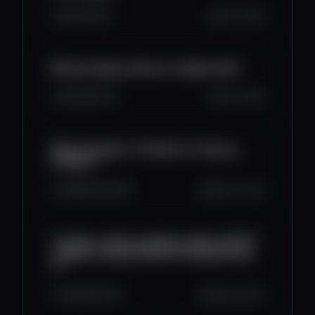
10K
139
0
Oct 1, 2025
Michael Saylor: Bitcoin is Digital Gold
6.6K
213
21
Oct 1, 2025
Michael Saylor: The Bitcoin Treasury
Endgame
268K
8.2K
942
Sep 30, 2025
The War on Bitcoin Wallets: Why CLARITY
is Make or Break | Bitcoin Policy Hour Ep.
17
2.8K
84
160
Sep 29, 2025