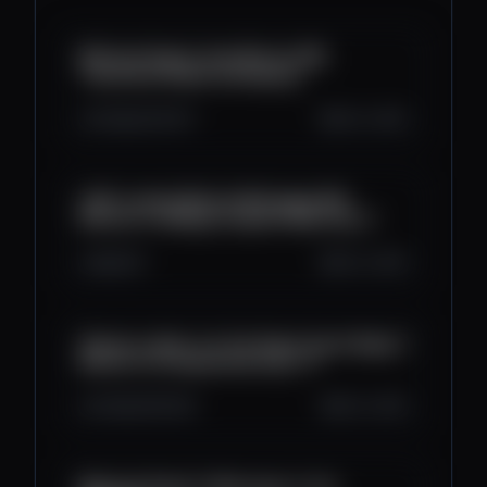
Michael Saylor: How Bitcoin Will
Transform Credit and Equity
5.4K
244
107
Oct 3, 2025
LIVE: Lummis Bitcoin Mortgage Bill,
Bitcoin in 401(k)s | Capitol Gains Ep. 2
0
0
0
Oct 3, 2025
Steven Lubka: Let the Super Cycle Begin |
Bitcoin for Corporations Ep. 17
9.3K
316
294
Oct 2, 2025