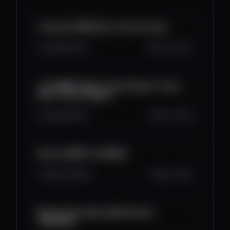
They Are LYING About the Economy
7.1K
578
49
Oct 10, 2025
The SMART Way to Avoid Crypto Taxes
(No, It’s Not Illegal!)
5.3K
381
23
Oct 9, 2025
Bitcoin WON'T Hit $200k
24K
1.4K
184
Oct 8, 2025
Bitcoin Has Fallen: Wall Street's
TAKEOVER