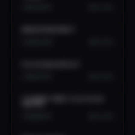
15K
1.2K
135
Oct 7, 2025
$200k BITCOIN IS NEXT!?
9.6K
724
69
Oct 6, 2025
Has Core Hijacked Bitcoin?
16K
1.1K
243
Oct 5, 2025
The BIGGEST THREAT To Your Portfolio
Right Now
13K
966
110
Oct 3, 2025