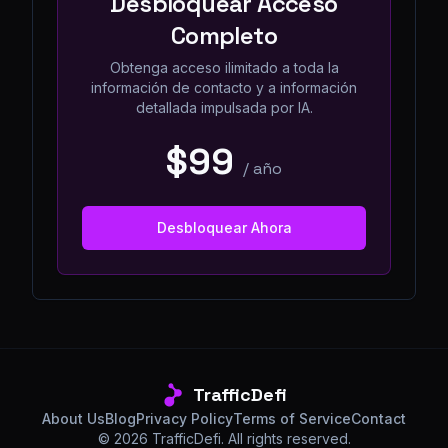
Desbloquear Acceso
Completo
Obtenga acceso ilimitado a toda la
información de contacto y a información
detallada impulsada por IA.
$99
/
año
Desbloquear Ahora
TrafficDefi
About Us
Blog
Privacy Policy
Terms of Service
Contact
©
2026
TrafficDefi. All rights reserved.