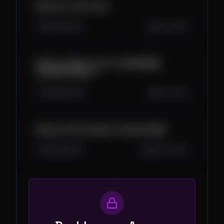
Bitcoin: It’s Go Time
15K
1.2K
72
Oct 2, 2025
Bitcoin's Next Top? The SHOCKING
October Pattern
10K
893
40
Oct 1, 2025
Bitcoin Price Outlook: October 2025
11K
788
54
Sep 30, 2025