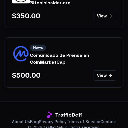
BitcoinInsider.org
$
350.00
View
News
Comunicado de Prensa en
CoinMarketCap
$
500.00
View
TrafficDefi
About Us
Blog
Privacy Policy
Terms of Service
Contact
©
2026
TrafficDefi. All rights reserved.