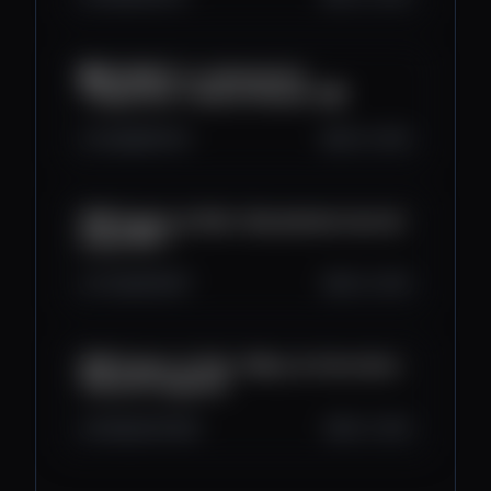
🔴 EN DIRECT La tokenisation
"engloutira"-t-elle la Finance ?💰
3.2K
89
104
Oct 3, 2025
BFM Crypto, le Club : Que pensez-vous du
projet INJ ?
4.7K
160
87
Oct 2, 2025
BFM Crypto, le Club : Sibos, le futur de la
finance s'organise
6.6K
204
168
Oct 1, 2025