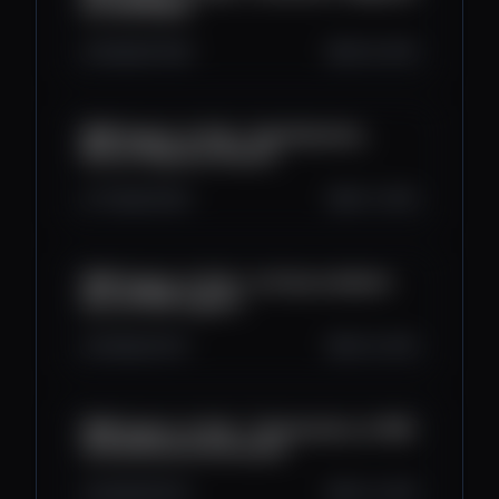
les 125 000 $
9.1K
297
96
Oct 8, 2025
BFM Crypto, le Club : Capitalisation,
Bitcoin dépasse Amazon
7.7K
212
63
Oct 7, 2025
BFM Crypto, le Club : La France détient
plus de 300 cryptos
6.9K
221
41
Oct 6, 2025
BFM Crypto, le Club : Tokenisation, le PDG
de Roinhood enthousiase
6.9K
194
41
Oct 3, 2025