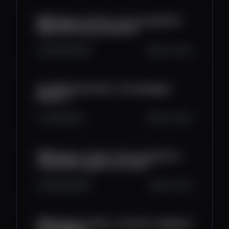
BFM Crypto, les Pros : Une nouvelle Prix
Nobel de la Paix pro Bitcoin
6.6K
199
106
Oct 10, 2025
Prix Nobel de la Paix : Un hommage à
Bitcoin ?
2.2K
62
63
Oct 10, 2025
BFM Crypto, le Club : Puis-je acheter et
vendre des cryptos non stop ?
6.8K
248
98
Oct 9, 2025
BFM Crypto, le Club : Le bictoin a dépassé