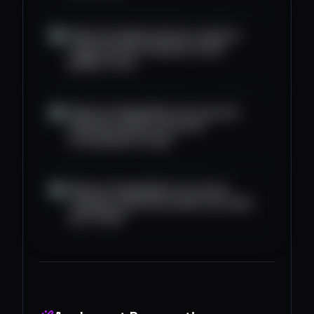
https://u.today/is-bitcoin-ready-to-
surge-key-btc-indicator-nears-
golden-cross
https://u.today/shiba-inu-reversal-
imminent-whales-fuel-207-
accumulation-surge
https://u.today/shiba-inu-issues-
coinbase-alert-this-email-can-steal-
your-funds