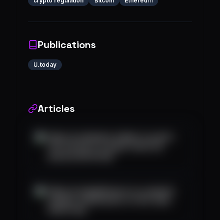
crypto regulation
Bitcoin
Ethereum
Publications
U.today
Articles
https://u.today/xrp-ledger-to-power-
nft-souvenirs-in-japan-amid-sbi-
group-partnership
https://u.today/binance-to-suspend-
polygon-withdrawals-on-this-date-
heres-why