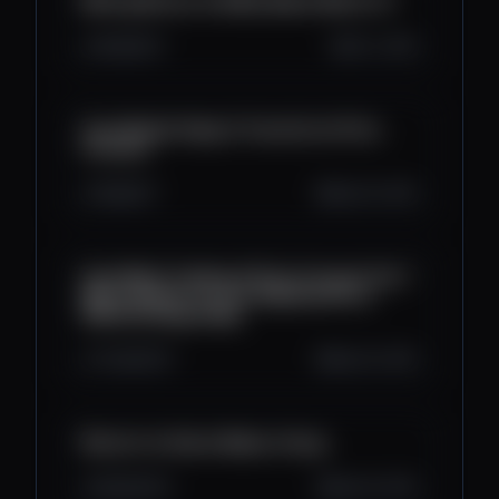
Mining Bitcoin di 2025, Masih Worth It?
461
6
0
Oct 1, 2025
Cara Mudah Swap & Transfer ke Pintu
Futures!
125
5
1
Sep 30, 2025
Cara Mulai Trading di Pintu Futures! Yuk 1
Menit Belajar Futures #AplikasiPintu
#AllInOneCryptoApp
1.7K
16
0
Sep 30, 2025
Bitcoin itu Solusi Bebas Utang
645
19
0
Sep 29, 2025