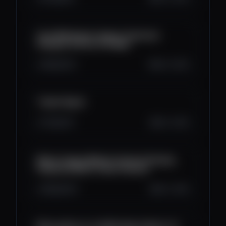
Cara Melakukan Crypto Technical
Analysis di Pintu Pro Web!
190
10
2
Oct 2, 2025
Trader Sepuh
713
3
0
Oct 1, 2025
Bahas Crypto Market Outlook Oktober,
Perpetual DEX & Token Plasma!
356
19
0
Oct 1, 2025