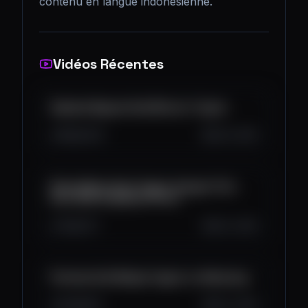
contenu en langue indonésienne.
Vidéos Récentes
Gabakal Nyesel Hold Bitcoin 1 Cycle
819
13
0
Oct 6, 2025
Diversifikasi Aset Crypto dengan Fitur
Auto DCA di Aplikasi Pintu!
1.1K
7
1
Oct 2, 2025
Pertama Kali Belajar Crypto vs Sekarang
974
8
0
Oct 2, 2025