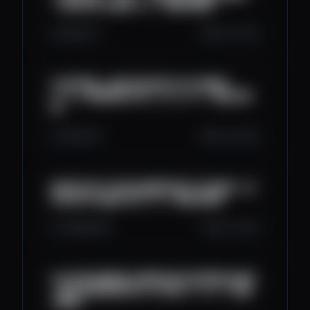
｜景承科技 林濬暘 Alex｜塊點來聚聚
164
7
1
Jul 24, 2025
託管即戰略！解密加密資產安全性的關鍵｜
Liminal 臺灣銷售主管 Lesley Kuo｜塊點來聚
聚
147
3
0
Jul 23, 2025
穩定幣法案下的新金融趨勢與銀行布局策略｜海
耶克科技 金融派大星 Jeff｜塊點來聚聚
3.3K
96
8
Jul 22, 2025
從全球監管趨勢看台灣穩定幣的發展機會與挑戰
｜數位資產發展研究中心 郭茂仁 Jason｜塊點
來聚聚