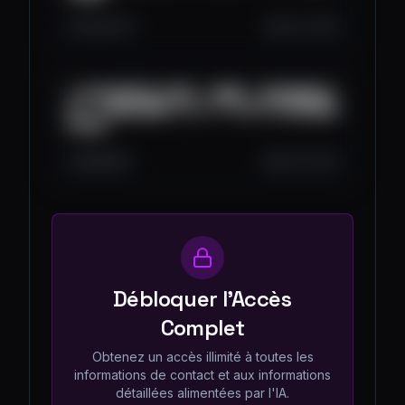
267
7
0
Jul 21, 2025
AI 與加密貨幣交叉應用，是噱頭，還是解鎖新未
來？｜塊點來聚聚 2025 AI TAIWAN 未來商務展
特別場
180
8
0
Jul 20, 2025
Débloquer l'Accès
Complet
Obtenez un accès illimité à toutes les
informations de contact et aux informations
détaillées alimentées par l'IA.