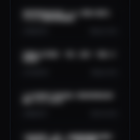
穩定幣熱潮全面引爆！Tether淨賺49億美元、
Coinbase穩定幣業務飆漲
695
10
0
Aug 12, 2025
區塊鏈上的守護者！「礦工」是誰？「挖礦」有
啥好處？
473
10
0
Aug 6, 2025
2025區塊鏈下半場怎麼走？哪些黑馬賽道值得
關注？Feat. 周子鈞
586
13
1
Jul 29, 2025
AI技術浪潮下，銀行、金融業轉型難題怎麼解？