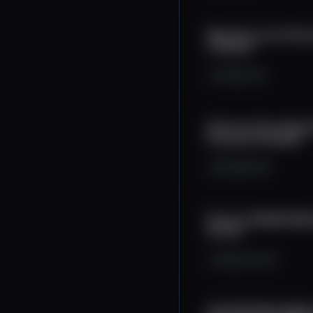
Why Does the US Go
October?
430
12
10
Bitcoin's Rise: Digit
Economic Freedom
903
28
94
Bitcoin CRASHES $20,
ALL IN!
24K
2.1K
227
BITCOIN PRICE CRASH