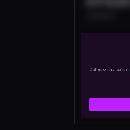
Bitcoin To Buy More?
7.1K
465
147
Obtenez un accès illi