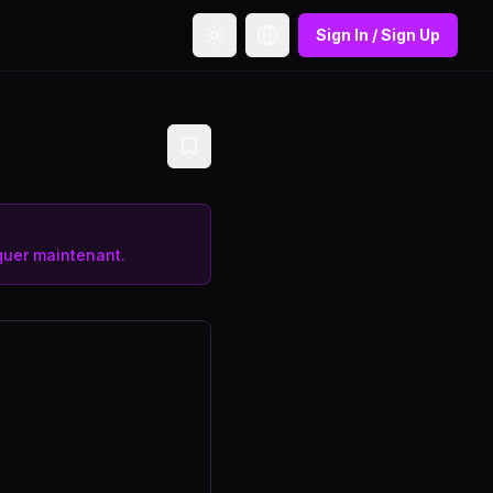
Sign In / Sign Up
Toggle theme
Toggle language
uer maintenant.