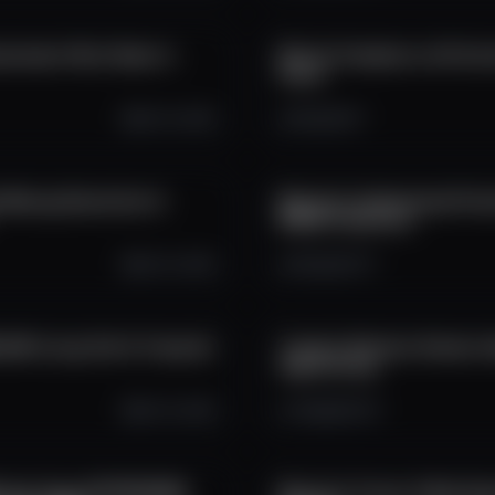
vernment Shut Down in
Bitcoin Freedom vs UK Cont
Voice
Oct 14, 2025
517
31
7
al Money Revolution &
Bitcoin's Undervalued Pote
$165K Prediction
Oct 14, 2025
972
31
77
000 | Larry Fink & Trump Go
Trump's Stimulus Checks: 
Opportunity
Oct 13, 2025
1.3K
64
74
: Are They SUPPRESSING
Bitcoin's Future: A New Sys