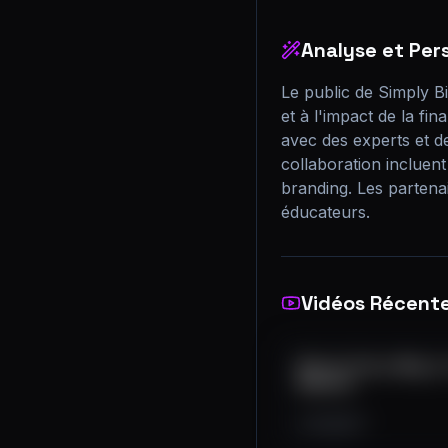
Analyse et Per
Le public de Simply Bit
et à l'impact de la fi
avec des experts et de
collaboration incluent
branding. Les partenair
éducateurs.
Vidéos Récent
Bitcoin Price: Why Is
Believe!
212
6
1