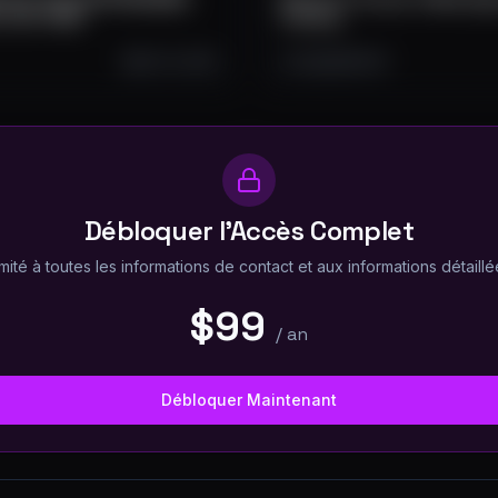
! | EP 1352
Coming
Oct 13, 2025
1.2K
38
219
Débloquer l'Accès Complet
mité à toutes les informations de contact et aux informations détaillée
$99
/
an
Débloquer Maintenant