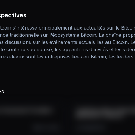
spectives
coin s'intéresse principalement aux actualités sur le Bitcoin
nance traditionnelle sur l'écosystème Bitcoin. La chaîne prop
s discussions sur les événements actuels liés au Bitcoin. L
 le contenu sponsorisé, les apparitions d'invités et les vidé
es idéaux sont les entreprises liées au Bitcoin, les leaders d
es
 It Consistent? You Won't
TradFi Runs Bitcoin Now! | B
BlackRock's Takeover
Oct 14, 2025
2.3K
255
47