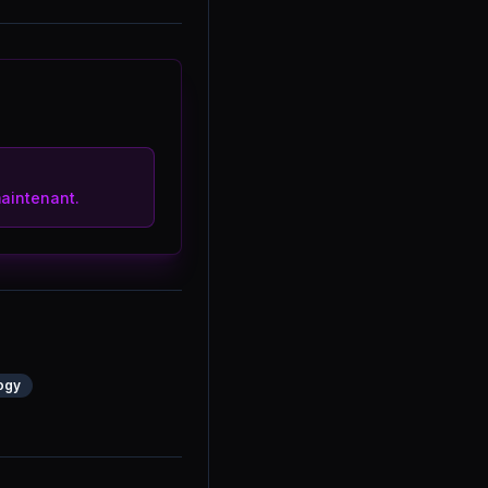
aintenant.
ogy