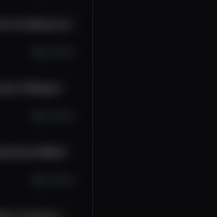
rol: Your Money, Your
Oct 14, 2025
ntial: JP Morgan's
Oct 14, 2025
Generational Wealth
Oct 13, 2025
tem of Fairness Is