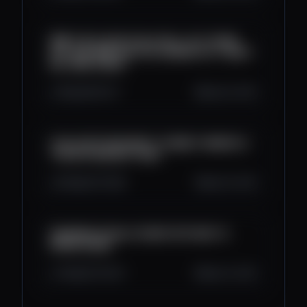
🚨🚨 THE FLOOR COULD FALL OUT FROM
BITCOIN! 🚨🚨 ARE YOU SCARED YET? DON'T
BE. HERE'S WHY!
10K
606
127
Sep 26, 2025
COULD BITCOIN DROP TO $92K? WHERE IS
THE BITCOIN BOTTOM?
9.8K
547
286
Sep 25, 2025
ENORMOUS RALLY SOON? BITCOIN TO
$118K SOON!
7.8K
572
204
Sep 24, 2025