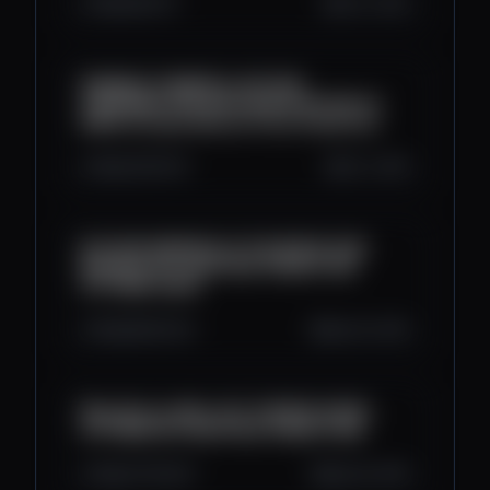
11K
615
111
Oct 2, 2025
INSANELY POWERFUL BITCOIN
CONFIRMATION! $130-$140K WITHIN 40
DAYS! October Bitcoin Price Prediction
10K
705
116
Oct 1, 2025
BITCOIN RAMPING UP FOR $130K RUN!
MASSIVE BITCOIN PRICE PREDICTION
OCTOBER 2025!
10K
659
303
Sep 30, 2025
Why Bitcoin WILL GO TO $130K SOON! -
OCTOBER BITCOIN PRICE PREDICTION!
14K
779
497
Sep 29, 2025