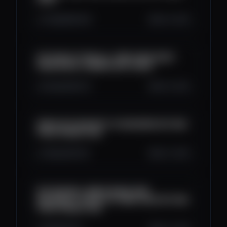
7.2K
558
206
Oct 6, 2025
BITCOIN HITTING ALL-TIME HIGHS RIGHT
NOW! $130K COMING VERY SOON!
5.2K
399
213
Oct 6, 2025
$150K BITCOIN WITH 10 REASONS! BITCOIN
PRICE PREDICTION
7.1K
446
135
Oct 3, 2025
BITCOIN WILL BREAK $120K AND
MOONSHOT SOON! OCTOBER 2025 BITCOIN
PRICE PREDICTION