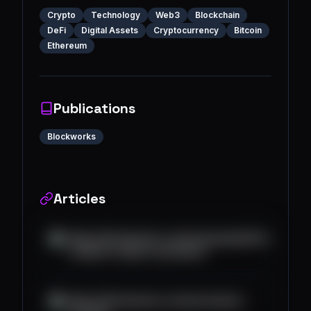
Crypto
Technology
Web3
Blockchain
DeFi
Digital Assets
Cryptocurrency
Bitcoin
Ethereum
Publications
Blockworks
Articles
https://blockworks.co/news/pumpdotfun-
content-creator-economics
https://blockworks.co/news/solana-