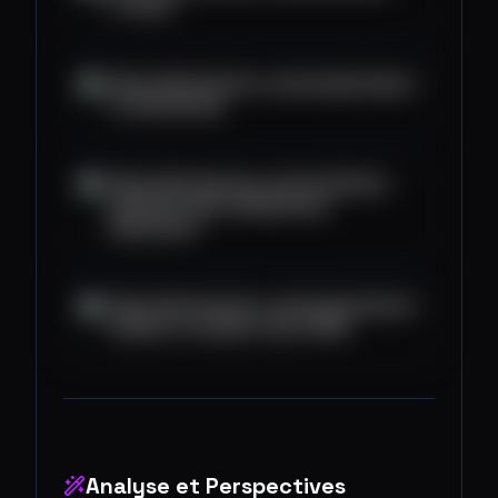
vs-base
https://blockworks.co/news/gachapon-
on-blockchain
https://blockworks.co/news/helium-
potential-path-deflationary-
tokenomics
https://blockworks.co/news/prediction-
market-xo-market-raise-500k
Analyse et Perspectives