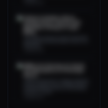
coindesk.com
Pakistan to Establish a Bitcoin
Strategic Reserve, Allocate 2000
Megawatts of Energy for Crypto
Mining
The country’s minister of state for blockchain
and crypto announced the plans in the U.S. on
Wednesday.
coindesk.com
MARA’s Fred Thiel Says U.S. Should
Start Mining Bitcoin to Fill Strategic
Reserve
“I think it’s critical, the U.S. making a statement
that we’re going to have a strategic reserve is
an empty statement unless you start putting
stuff into it," he said.
coindesk.com