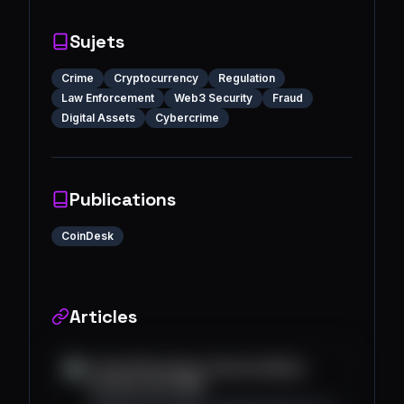
Sujets
Crime
Cryptocurrency
Regulation
Law Enforcement
Web3 Security
Fraud
Digital Assets
Cybercrime
Publications
CoinDesk
Articles
In the AI Economy, Universal Basic
Income Can’t Wait