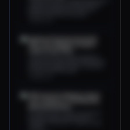
Though other ideas for supplementing income
amid the AI revolution have legs, UBI is the
simplest and fastest way to ensure AI’s
benefits trickle down to everyone.
coindesk.com
Robinhood Probed by Florida AG’s
Office Over Allegedly ‘Deceptive’
Crypto Pricing Claims
The Florida Attorney General said there is
evidence that crypto trading on Robinhood is
actually more expensive due to its payment
for order flow (PFOF) model.
coindesk.com
OFAC Sanctions Philippines-Based
Tech Company For Facilitating Pig
Butchering Schemes
According to OFAC, Funnull Technology Inc.
provides computer infrastructure for
“hundreds of thousands” of pig butchering
websites.