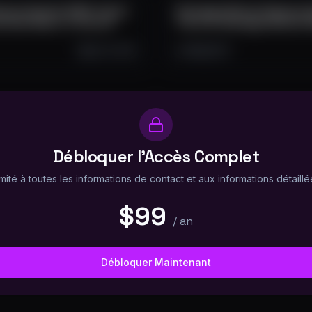
serve Summit 2025 -Panel:
Strategic Bitcoin Reserve 
ntries React to the US
The U.S. Strategic Bitcoin
Apr 16, 2025
498
19
1
Débloquer l'Accès Complet
mité à toutes les informations de contact et aux informations détaillée
$99
/
an
Débloquer Maintenant