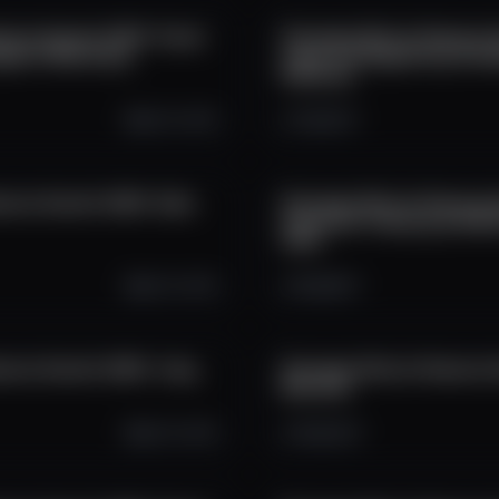
serve Summit 2025 -Panel:
Strategic Bitcoin Reserve 
Against Monetary
Legal and Regulatory Frame
Reserves
Apr 16, 2025
73
0
0
eserve Summit 2025 -Edan
Strategic Bitcoin Reserve 
Corporate Treasury and Bit
CFOs
Apr 16, 2025
161
8
0
eserve Summit 2025 -Joey
Strategic Bitcoin Reserve
Bratcher
Apr 16, 2025
120
3
0