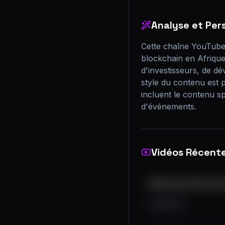
Analyse et Per
Cette chaîne YouTube 
blockchain en Afriqu
d'investisseurs, de dé
style du contenu est p
incluent le contenu sp
d'événements.
Vidéos Récent
Blockchain Africa C
15K
3
0