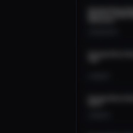
Strategic Bitcoin Re
Bitcoin as a Hedge 
Debasement
8.6K
306
15
Strategic Bitcoin R
Yago
109
2
0
Strategic Bitcoin R
Garcia
169
3
0