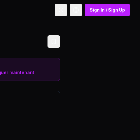
Sign In / Sign Up
Toggle theme
Toggle language
uer maintenant.