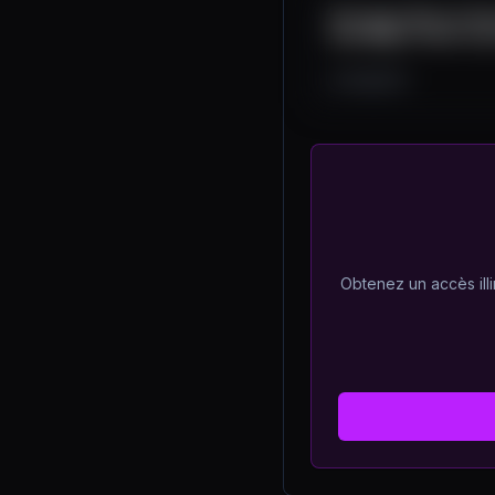
Strategic Bitcoin Re
How Might Other Cou
144
5
0
Obtenez un accès illi