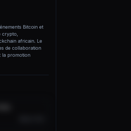
nements Bitcoin et 
crypto, 
chain africain. Le 
s de collaboration 
t la promotion 
Video
Aug 11, 2025