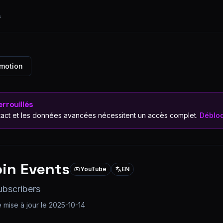
s
omotion
rrouillés
act et les données avancées nécessitent un accès complet.
Débloq
oin Events
YouTube
EN
ubscribers
 mise à jour le
2025-10-14