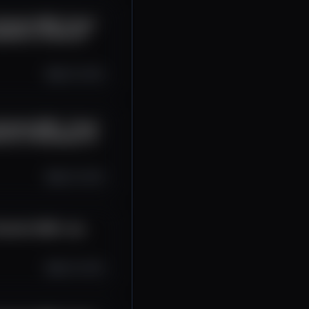
Summit 2025 -Panel:
works for Bitcoin
Apr 16, 2025
Summit 2025 - Panel:
coin: A Roadmap for
Apr 16, 2025
 Summit 2025 -Lee
Apr 16, 2025