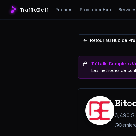
TrafficDefi
PromoAI
Promotion Hub
Service
Retour au Hub de Pr
Détails Complets Ve
Les méthodes de cont
Bitc
3,490 S
Dernière