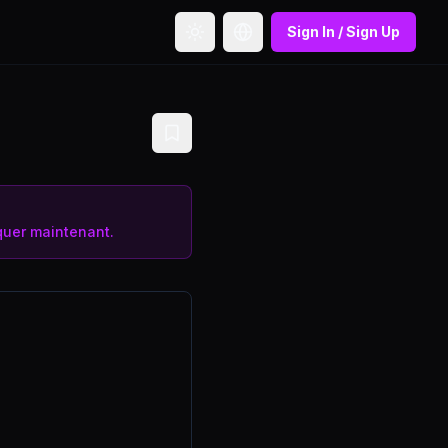
Sign In / Sign Up
Toggle theme
Toggle language
uer maintenant.