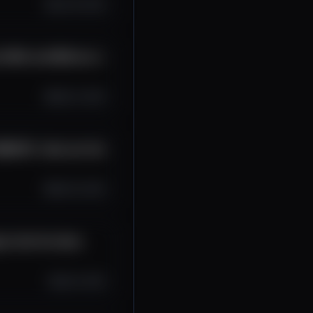
Jun 18, 2025
n With and Without a
Feb 21, 2025
BOOST...Here are the
Feb 16, 2025
sis Like You Have
Jan 6, 2025