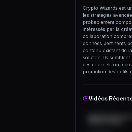
Crypto Wizards est un
les stratégies avancées
probablement composé 
intéressés par la créat
collaboration comprenn
données pertinents pour
contenu existant de l
solution. Ils semblent 
des courriels ou à comm
promotion des outils 
Vidéos Récent
UNEXPECTED Results -
Forward testing