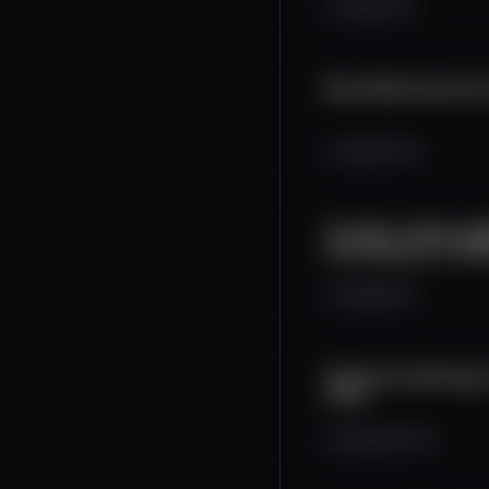
2.1K
51
21
Brand New Statistica
2.2K
71
20
See Who Is Making 
also Selling at a LOS
1.6K
81
31
Statistical Arbitrage
fluff)
8.4K
267
30