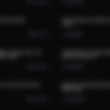
Jun 23, 2025
1.8K
62
16
l Arbitrage API
Engle Granger Cointegratio
Trend
Mar 1, 2025
1.4K
45
8
BANK on Meme Coins and
180,000 Backtests Meet XG
S on Chain
Important Features
Feb 17, 2025
2.3K
80
19
 for the Uninitiated (no
Statistical Arbitrage Analy
NEVER Seen
Feb 13, 2025
5.4K
123
35