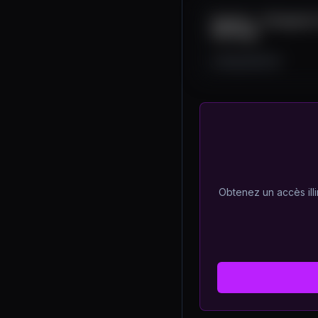
Copulas - A Powerful 
Arbitrage
10K
399
46
Obtenez un accès illi