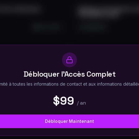
Tool in Statistical
Building a Cointegration Te
Step Walkthrough
Nov 24, 2024
3.2K
96
15
Débloquer l'Accès Complet
mité à toutes les informations de contact et aux informations détaillée
$99
/
an
Débloquer Maintenant