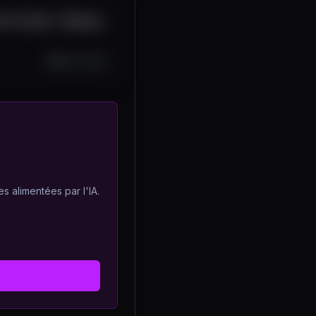
st in Excel - Step by
Nov 6, 2024
s alimentées par l'IA.