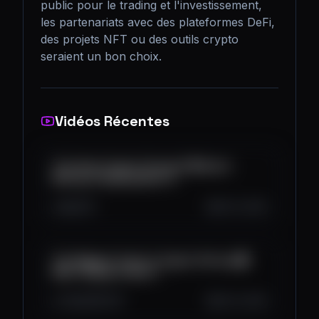
public pour le trading et l'investissement, 
les partenariats avec des plateformes DeFi, 
des projets NFT ou des outils crypto 
seraient un bon choix.
Vidéos Récentes
The Great Crypto Firesale! 🚀 Smart
Money Is Buying Back In
0
0
0
Oct 12, 2025
The Biggest Crash in Crypto History 😱
What Happens Next?
1.4K
166
116
Oct 12, 2025