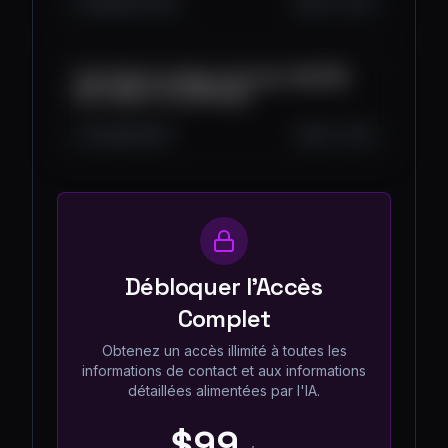
2.8K
207
105
Oct 2, 2025
Top 3 Coins to Buy in October 2025 🚀
Don’t Miss This Q4 Rally!
3.3K
205
97
Oct 1, 2025
Débloquer l'Accès
Complet
Obtenez un accès illimité à toutes les
informations de contact et aux informations
détaillées alimentées par l'IA.
$99