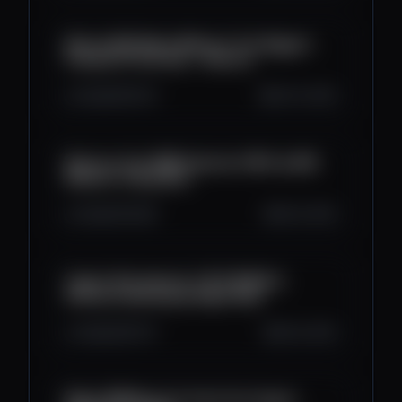
Monad Will Make Millions! The Biggest
Presale Of the Year - Atlantis
2.2K
105
214
Oct 10, 2025
Binance Coin BNB Explosion! 🚀 Top BSC
Memes to Buy Now
2.2K
110
282
Oct 8, 2025
Crypto Shockwave! ⚡ BTC $126K &
Altcoins Heating Up Right Now
1.4K
129
174
Oct 8, 2025
Make $1Million For Free From Crypto