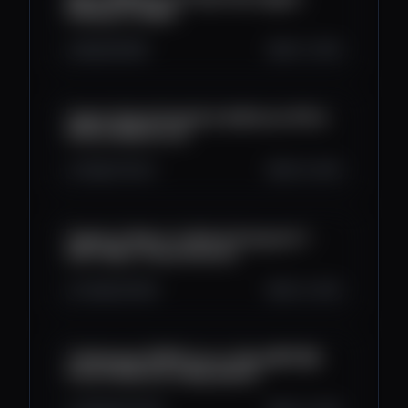
Airdrops In 2025!
4K
126
86
Oct 7, 2025
Crypto Going Parabolic! 🔥 Bitcoin ATH &
Altcoin Mania Live
1.9K
173
24
Oct 6, 2025
Crypto Is About to Shock Everyone! ⚡
Don't Miss These Altcoins
2.3K
144
96
Oct 4, 2025
Trebleswap PERPS Live on Base 🌐 TREB
Price Prediction & Big Update