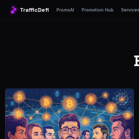
TrafficDefi
PromoAI
Promotion Hub
Service