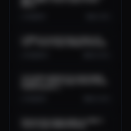
Molin)
1.4K
59
2
Apr 5, 2023
Le Web 3, à la pointe de la mode et du
luxe ! - Parlons Crypto (Magali Ginsburg)
3.4K
96
21
Mar 29, 2023
Les musées adoptent les technologies
du web 3 ! - Parlons Crypto (Pierre Pauze,
Paméla Grimaud...)
2.3K
59
5
Mar 22, 2023
Financer des artistes grâce aux Web 3 -
Parlons Crypto (William Bailey)