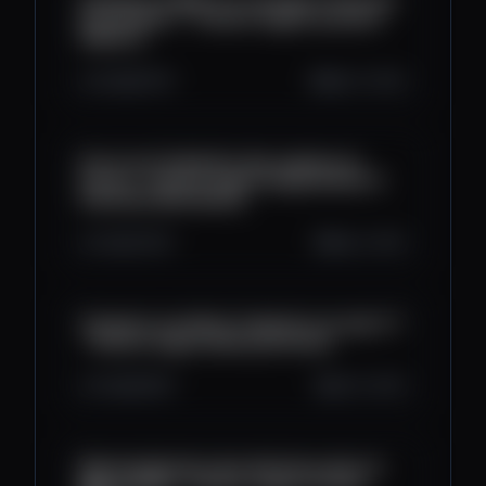
Comment le Web 3 va changer l'industrie
Automobile ? - Parlons Crypto (Laurent
Aliphat)
4.2K
87
6
May 17, 2023
Où en est l’adoption des cryptos en
France - Parlons Crypto (Hugo Bordet &
Stanislas Barthelem)
2.3K
74
9
May 3, 2023
Comment accélérer l'adoption du web 3 ?
- Parlons Crypto (Henry Korchia)
3.3K
99
6
Apr 12, 2023
Décentralisation des décisions dans le
Web 3 (DAO) - Parlons crypto (Tomas