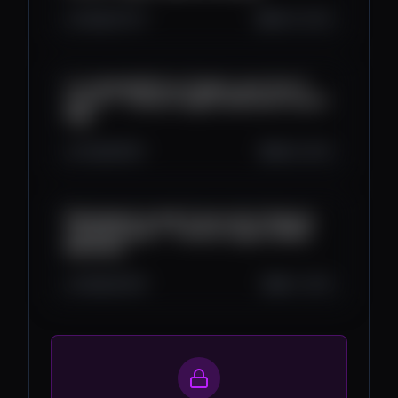
3.8K
107
7
Mar 15, 2023
La comptabilité en Crypto, que faut-il
savoir ? - Parlons Crypto (Houssen Issouf
Aly)
4.4K
181
5
Mar 8, 2023
Développer le web 3 avec de la finance
traditionnelle ? - Parlons Crypto (Réda
Berrehili)
3.8K
153
6
Mar 1, 2023