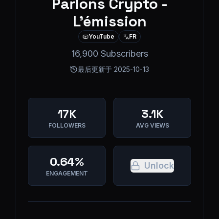
Parlons Crypto -
L'émission
YouTube
FR
16,900 Subscribers
最后更新于
2025-10-13
17K
3.1K
FOLLOWERS
AVG VIEWS
0.64%
Unlock
ENGAGEMENT