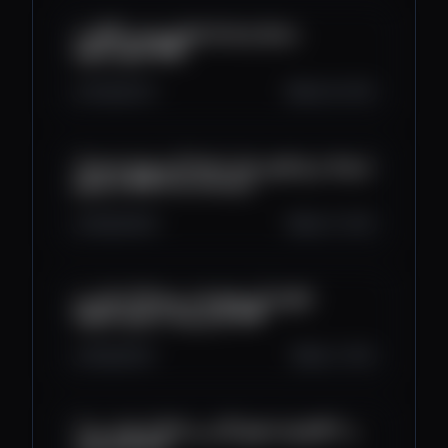
كيفاش تضمن التأهل فـ Airdrop Base
خطوة بخطوة 💸🚀
443
22
3
Sep 18, 2025
أيردروبات قريبة للـ Claim! فرصتك تربح فلوس قبل
ما يساليو 💸🔥 Free Airdrops
392
36
8
Sep 17, 2025
كيفاش أي مبتدئ يقدر يربح 100 دولار من
الأيردروبات (خطوة بخطوة) 🔥💸
352
26
5
Sep 7, 2025
طريقة تحقيق أكثر من 3,000 دولار من الـNFT و
الميم كوين 🔥🔥