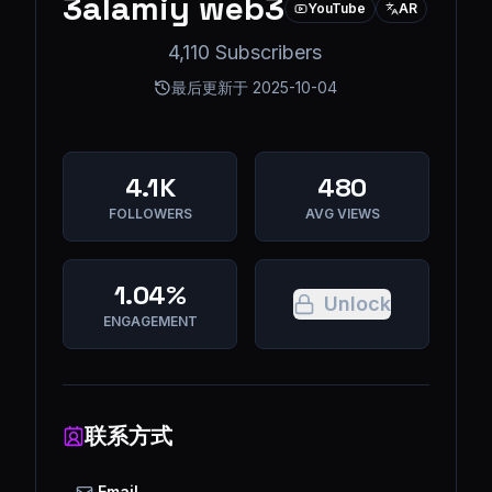
3alamiy web3
YouTube
AR
4,110 Subscribers
最后更新于
2025-10-04
4.1K
480
FOLLOWERS
AVG VIEWS
1.04%
Unlock
ENGAGEMENT
联系方式
Email