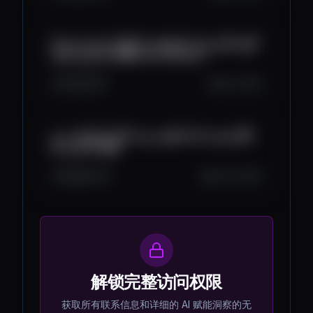
أقوى الأيردروبات المجانية فـ 2025 ! فرصة تربح بلا
ما تصرف ريال! 💸🚀 Free Airdrops
642
36
7
Jul 3, 2025
كيفاش ربحت آلاف الدولارات من Kaito؟🚀 وحتى
نتا تقدر دابا !💰🔥
808
50
12
Jun 30, 2025
解锁完整访问权限
获取所有联系信息和详细的 AI 赋能洞察的无