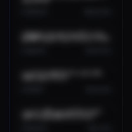
420
53
41
Aug 19, 2025
تحديث عن الأيردروبات وإيردروبات مجانية للعمل
عليها🪂💸 | Biggest Crypto Airdrops Of 2025
426
23
5
Jul 28, 2025
كيفاش تخدم أيردروب Abstract بشكل مجاني
100٪؟ (خطوة بخطوة!) 🔥
401
18
1
Jul 16, 2025
كيفاش تضمن التأهل فـ ايردروب Monad؟ قبل
مايكون فات الأوان!💰🔥 Monad Airdrop
614
44
10
Jul 5, 2025