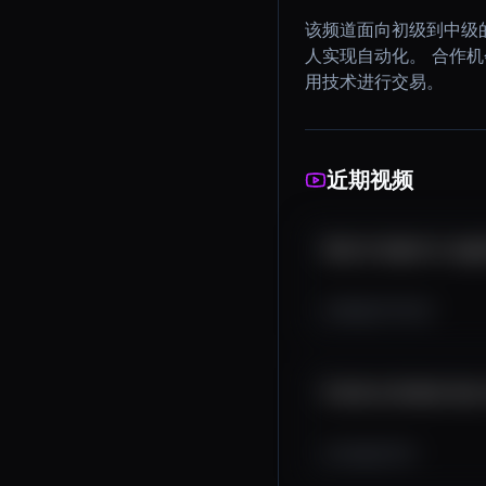
该频道面向初级到中级
人实现自动化。 合作机
用技术进行交易。
近期视频
How to import a cryp
22K
177
143
A look at broker-less
2.2K
37
4