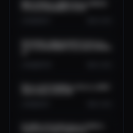
😱 SE ACABÓ EL TIEMPO: Bitcoin EMPIEZA
el Próximo MOVIMIENTO YA!! 🚨
9.6K
819
17
Oct 6, 2025
🚨¡TERCERA TOMA DE PROFITS: Bitcoin a
Punto del MOVIMIENTO Que Nadie ESPERA!
🔥
9.5K
857
18
Oct 4, 2025
💥 ¡Esto ESTÁ PASANDO en Bitcoin y NADIE
Quiere Hablar de Ello! 😰
6.6K
544
7
Oct 2, 2025
🚨 ¡SEÑAL DE PELIGRO: Bitcoin PERDIÓ la
Fuerza tras Limpiar SHORTS! 🔥