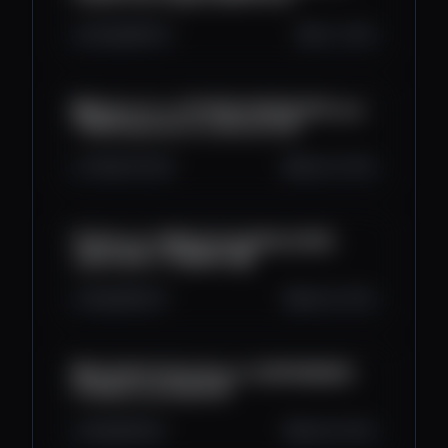
8.4K
589
12
Oct 1, 2025
😱 ¡Detecté un PATRÓN SOSPECHOSO que
TODOS Ignoraron en Bitcoin!! 🚨
7.9K
704
25
Sep 30, 2025
🚨 ¡Bitcoin COMPLETA ACUMULACIÓN:
¿BULLRUN o TRAMPA? 😱
12K
958
37
Sep 29, 2025
😱 ¡CALMA FALSA: Bitcoin SORPRENDERÁ
en Menos de 24H!!! 🚨
12K
818
25
Sep 28, 2025