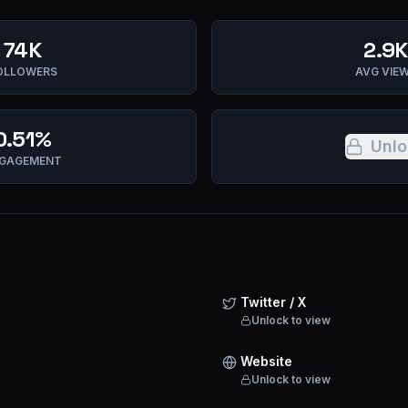
74K
2.9K
OLLOWERS
AVG VIE
0.51%
Unlo
GAGEMENT
Twitter / X
Unlock to view
Website
Unlock to view