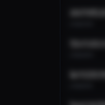
Jogue SweepBird: di
desafio e ranking diá
2.4K
372
25
Saiba como obter um
e ganhar cashback 
2.6K
349
23
Pré venda Golden Eg
RWA e Lançamento e
3.1K
254
28
Nova tecnologia Web