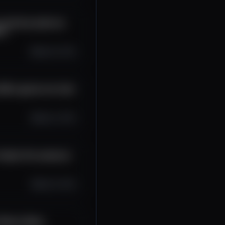
corretora pode ser
to
Sep 26, 2025
SD e gastar em todo
Sep 22, 2025
Tralalá: Pré venda do
Sep 19, 2025
olana, Base,