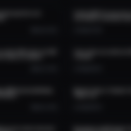
versão gratuita com
CoinEx 2025: Por que essa 
rio
sua aliada no mercado crip
Sep 28, 2025
2.6K
271
18
 cartão VISA cripto em USD
Como obter um cartão em U
em todas as compras
o mundo
Sep 23, 2025
2.9K
542
21
gs: RWA Sustentabilidade,
Big Hair Token e Tralalero 
m Breve
Token TLA
Sep 22, 2025
2.2K
152
23
3 em pré-venda: descubra
Novidades da DEX Raiden: S