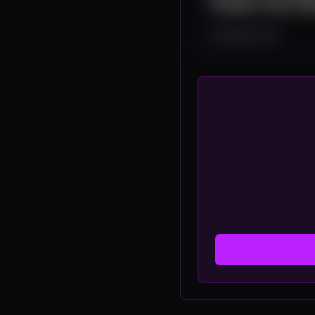
o AltDeer e suas util
3.4K
170
25