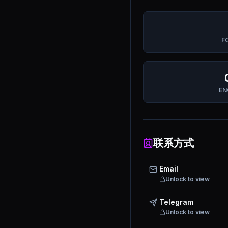
F
EN
联系方式
Email
Unlock to view
Telegram
Unlock to view