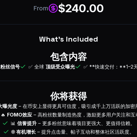
$
240.00
From
What's Included
包含内容
的
粉丝信号
✅ 全球
顶级受众曝光
✅ **快速交付：**1–2
你将获得
大曝光度
– 在币安上显得更具可信度，吸引成千上万活跃的加密
🔥
FOMO效应
– 高粉丝数量制造热度，激励更多用户关注和互
📊
信誉提升
– 更多粉丝意味着项目更强大、更值得信赖。
🌐
有机增长
– 提升点击量、帖子互动和整体社区活跃度。