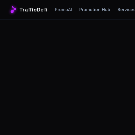
TrafficDefi
PromoAI
Promotion Hub
Service