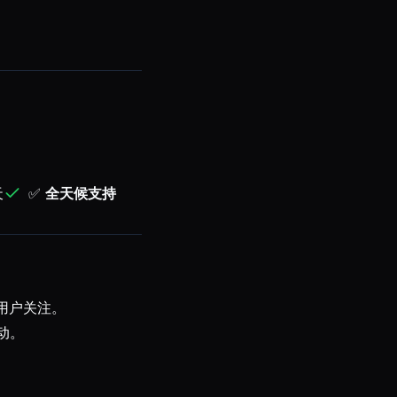
天
✅
全天候支持
用户关注。
动。